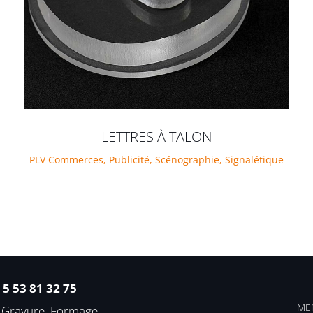
LETTRES À TALON
PLV Commerces
,
Publicité
,
Scénographie
,
Signalétique
3 5 53 81 32 75
ME
, Gravure, Formage