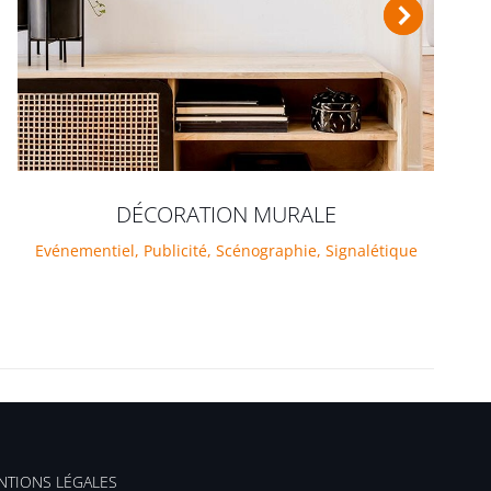
DÉCORATION MURALE
Evénementiel
,
Publicité
,
Scénographie
,
Signalétique
NTIONS LÉGALES