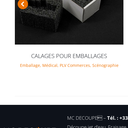
CALAGES POUR EMBALLAGES
Emballage
,
Médical
,
PLV Commerces
,
Scénographie
MC DECOUPE –
Tél. : +3
Découpe jet d’eau, Fraisage