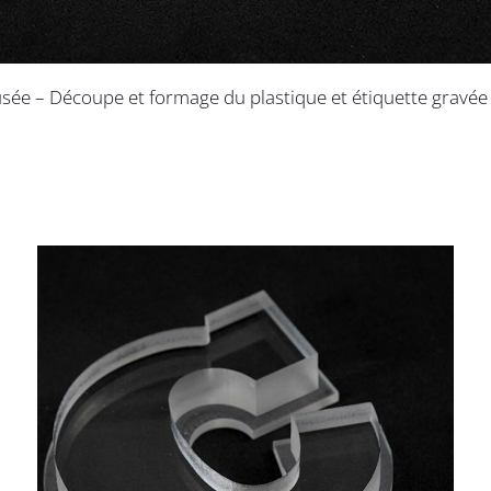
sée – Découpe et formage du plastique et étiquette gravée