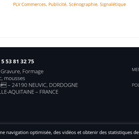
PLV Commerces
,
Publicité
,
Scénographie
,
Signalétique
3 5 53 81 32 75
ME
, Gravure, Formage
uc, mousses
le
– 24190 NEUVIC, DORDOGNE
POL
LLE-AQUITAINE – FRANCE
une navigation optimisée, des vidéos et obtenir des statistiques de
és – MC Découpe