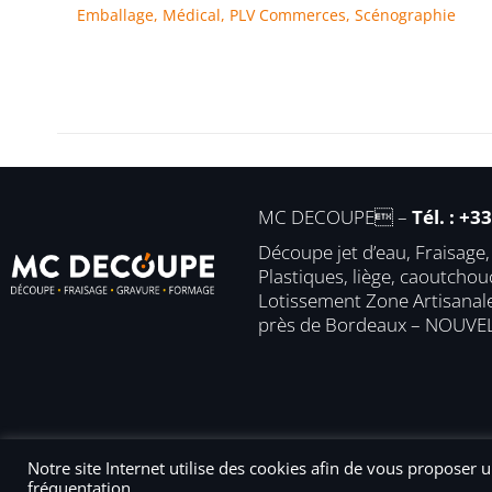
Emballage
,
Médical
,
PLV Commerces
,
Scénographie
MC DECOUPE –
Tél. : +3
Découpe jet d’eau, Fraisage
Plastiques, liège, caoutcho
Lotissement Zone Artisana
près de Bordeaux – NOUVE
Notre site Internet utilise des cookies afin de vous proposer 
design by
Agence Design ILÔ Créatif
/ Tous droits réserv
fréquentation.